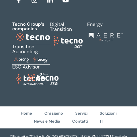
Tecno Group’s
Digital
Energy
companies
Transition
Transition
Accounting
ESG Advisor
Home
Chi siamo
Servizi
Soluzioni
News e Media
Contatti
IT
©Energika 2026 – P.IVA: 04299900409 | N.REA: RN334702 | Capitale