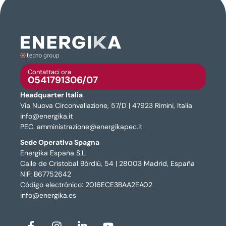
Contattaci ora
0541791306/07
Headquarter Italia
Via Nuova Circonvallazione, 57/D | 47923 Rimini, Italia
info@energika.it
PEC. amministrazione@energikapec.it
Sede Operativa Spagna
Energika España S.L.
Calle de Cristobal Bórdiù, 54 | 28003 Madrid, España
NIF: B67752642
Código electrónico: 2016ECE3BAA2EA02
info@energika.es