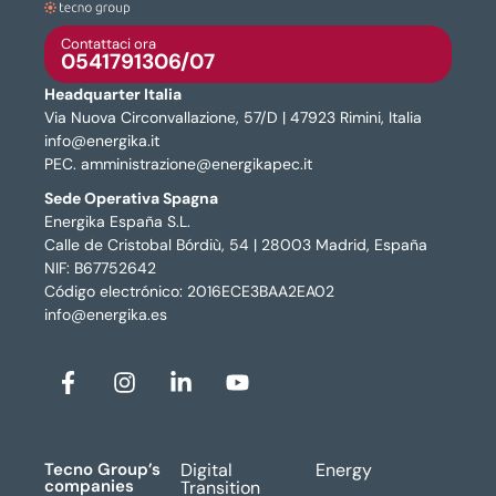
Contattaci ora
0541791306/07
Headquarter Italia
Via Nuova Circonvallazione, 57/D | 47923 Rimini, Italia
info@energika.it
PEC. amministrazione@energikapec.it
Sede Operativa Spagna
Energika España S.L.
Calle de Cristobal Bórdiù, 54 | 28003 Madrid, España
NIF: B67752642
Código electrónico: 2016ECE3BAA2EA02
info@energika.es
Tecno Group’s
Digital
Energy
companies
Transition