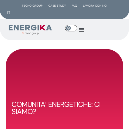
TECNO GROUP
CASE STUDY
FAQ
LAVORA CON NOI
IT
COMUNITA’ ENERGETICHE: CI
SIAMO?