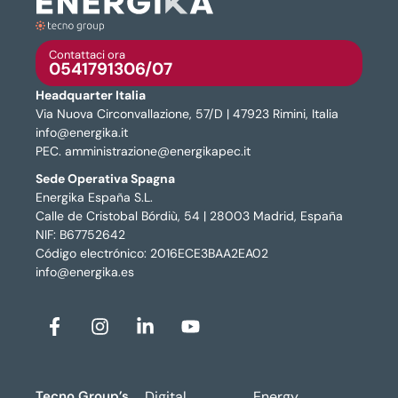
Contattaci ora
0541791306/07
Headquarter Italia
Via Nuova Circonvallazione, 57/D | 47923 Rimini, Italia
info@energika.it
PEC. amministrazione@energikapec.it
Sede Operativa Spagna
Energika España S.L.
Calle de Cristobal Bórdiù, 54 | 28003 Madrid, España
NIF: B67752642
Código electrónico: 2016ECE3BAA2EA02
info@energika.es
Tecno Group’s
Digital
Energy