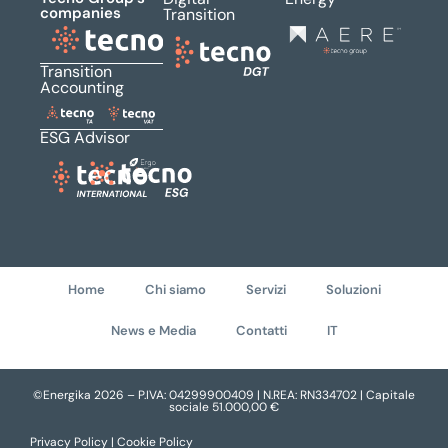
companies
Transition
Transition
Accounting
ESG Advisor
Home
Chi siamo
Servizi
Soluzioni
News e Media
Contatti
IT
©Energika 2026 – P.IVA: 04299900409 | N.REA: RN334702 | Capitale
sociale 51.000,00 €
Privacy Policy |
Cookie Policy