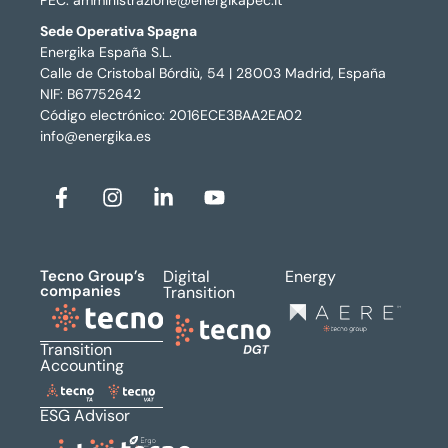
Sede Operativa Spagna
Energika España S.L.
Calle de Cristobal Bórdiù, 54 | 28003 Madrid, España
NIF: B67752642
Código electrónico: 2016ECE3BAA2EA02
info@energika.es
Tecno Group’s
Digital
Energy
companies
Transition
Transition
Accounting
ESG Advisor