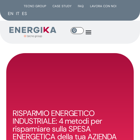
TECNO GROUP
CASE STUDY
FAQ
LAVORA CON NOI
EN
IT
ES
RISPARMIO ENERGETICO
INDUSTRIALE: 4 metodi per
risparmiare sulla SPESA
ENERGETICA della tua AZIENDA