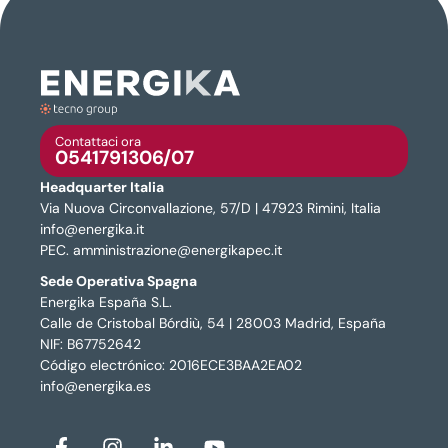
Contattaci ora
0541791306/07
Headquarter Italia
Via Nuova Circonvallazione, 57/D | 47923 Rimini, Italia
info@energika.it
PEC. amministrazione@energikapec.it
Sede Operativa Spagna
Energika España S.L.
Calle de Cristobal Bórdiù, 54 | 28003 Madrid, España
NIF: B67752642
Código electrónico: 2016ECE3BAA2EA02
info@energika.es