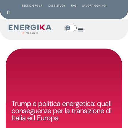
TECNO GROUP
CASE STUDY
FAQ
LAVORA CON NOI
IT
Trump e politica energetica: quali
conseguenze per la transizione di
Italia ed Europa