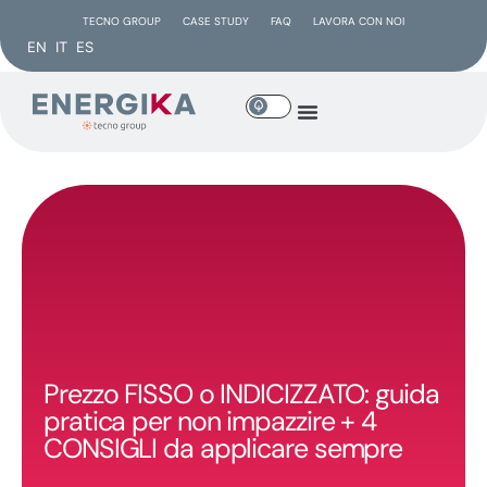
TECNO GROUP
CASE STUDY
FAQ
LAVORA CON NOI
EN
IT
ES
Prezzo FISSO o INDICIZZATO: guida
pratica per non impazzire + 4
CONSIGLI da applicare sempre