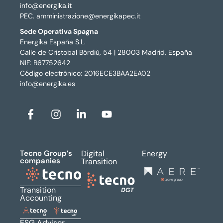
info@energika.it
PEC. amministrazione@energikapec.it
Sede Operativa Spagna
Energika España S.L.
Calle de Cristobal Bórdiù, 54 | 28003 Madrid, España
NIF: B67752642
Código electrónico: 2016ECE3BAA2EA02
info@energika.es
Tecno Group’s
Digital
Energy
companies
Transition
Transition
Accounting
ESG Advisor