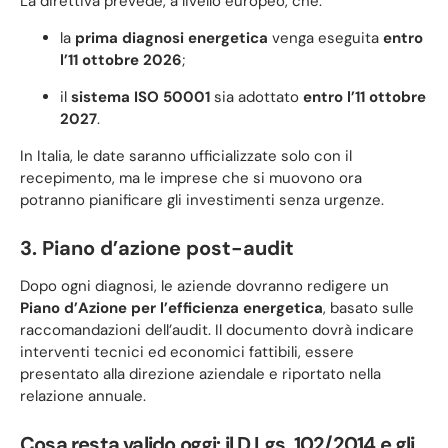
La direttiva prevede, a livello europeo, che:
la
prima diagnosi energetica
venga eseguita
entro
l’11 ottobre 2026
;
il
sistema ISO 50001
sia adottato
entro l’11 ottobre
2027
.
In Italia, le date saranno ufficializzate solo con il
recepimento, ma le imprese che si muovono ora
potranno pianificare gli investimenti senza urgenze.
3. Piano d’azione post-audit
Dopo ogni diagnosi, le aziende dovranno redigere un
Piano d’Azione per l’efficienza energetica
, basato sulle
raccomandazioni dell’audit. Il documento dovrà indicare
interventi tecnici ed economici fattibili, essere
presentato alla direzione aziendale e riportato nella
relazione annuale.
Cosa resta valido oggi: il D.Lgs. 102/2014 e gli