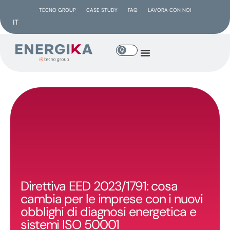
TECNO GROUP
CASE STUDY
FAQ
LAVORA CON NOI
IT
Direttiva EED 2023/1791: cosa
cambia per le imprese con i nuovi
obblighi di diagnosi energetica e
sistemi ISO 50001