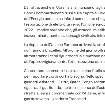
Dall’altra, anche in Ucraina si annunciano tagli 
Dopo i bombardamenti russi sulla capitale Kiev e
dell’Energia ucraino ha infatti comunicato che gi
l’esportazione di elettricità verso l’Unione euro
2022. Il motivo sarebbe che, gli attacchi missili
indiscriminatamente sia bersagli civili che infr
La risposta dell’Unione Europea arriverà la set
riuniranno a Bruxelles. All’ordine del giorno oltr
affronteranno i temi riguardanti la situazione dei
dell’approvvigionamento, l’ottimizzazione del m
Contemporaneamente la soluzione che l’Italia s
per importare ciò di cui ha bisogno. Nello specif
gasdotti esistenti – Egitto, Qatar, Congo, Moza
riguarda il gas liquido. Inoltre, nel corso dell’e
stretta alleanza commerciale con l’Algeria, al fin
gas attraverso il gasdotto Transmed.