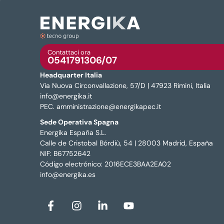
Contattaci ora
0541791306/07
Headquarter Italia
Via Nuova Circonvallazione, 57/D | 47923 Rimini, Italia
info@energika.it
PEC. amministrazione@energikapec.it
Sede Operativa Spagna
Energika España S.L.
Calle de Cristobal Bórdiù, 54 | 28003 Madrid, España
NIF: B67752642
Código electrónico: 2016ECE3BAA2EA02
info@energika.es