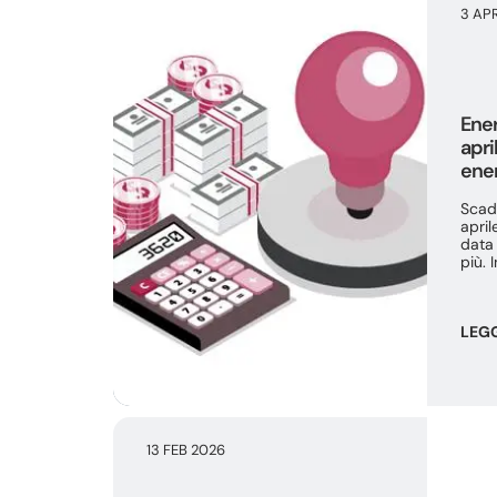
3 AP
Ener
apri
ener
Scad
april
data
più. I
LEGG
13 FEB 2026