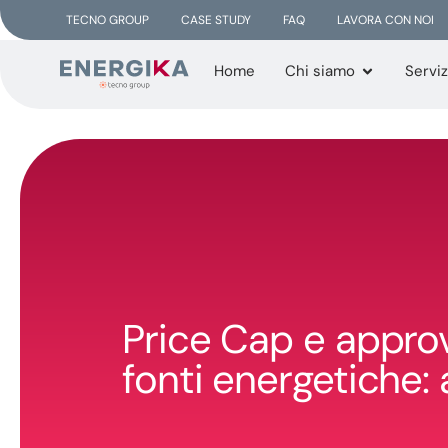
TECNO GROUP
CASE STUDY
FAQ
LAVORA CON NOI
Home
Chi siamo
Serviz
Price Cap e appro
fonti energetiche: