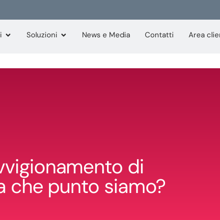
i
Soluzioni
News e Media
Contatti
Area clie
vvigionamento di
 a che punto siamo?