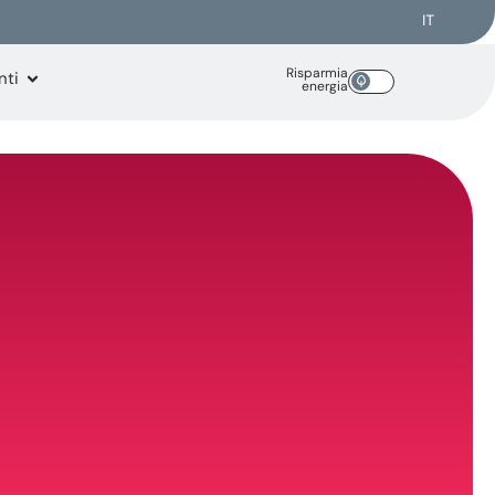
IT
Risparmia
nti
energia