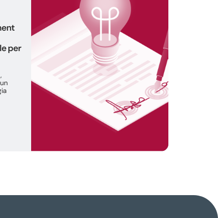
ment
le per
,
 un
gia