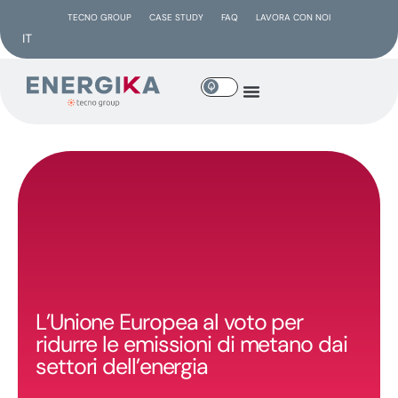
TECNO GROUP
CASE STUDY
FAQ
LAVORA CON NOI
IT
L’Unione Europea al voto per
ridurre le emissioni di metano dai
settori dell’energia