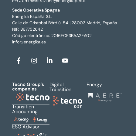
PEC. amministrazione@energikapec.it
Sede Operativa Spagna
Energika España S.L.
Calle de Cristobal Bórdiù, 54 | 28003 Madrid, España
NIF: B67752642
Código electrónico: 2016ECE3BAA2EA02
info@energika.es
Tecno Group’s
Digital
Energy
companies
Transition
Transition
Accounting
ESG Advisor