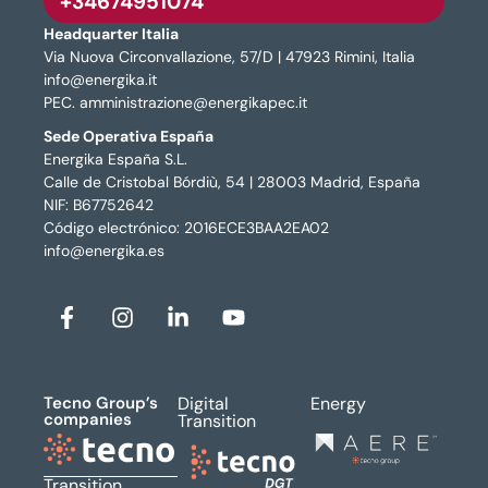
+34674951074
Headquarter Italia
Via Nuova Circonvallazione, 57/D | 47923 Rimini, Italia
info@energika.it
PEC. amministrazione@energikapec.it
Sede Operativa España
Energika España S.L.
Calle de Cristobal Bórdiù, 54 | 28003 Madrid, España
NIF: B67752642
Código electrónico: 2016ECE3BAA2EA02
info@energika.es
Tecno Group’s
Digital
Energy
companies
Transition
Transition