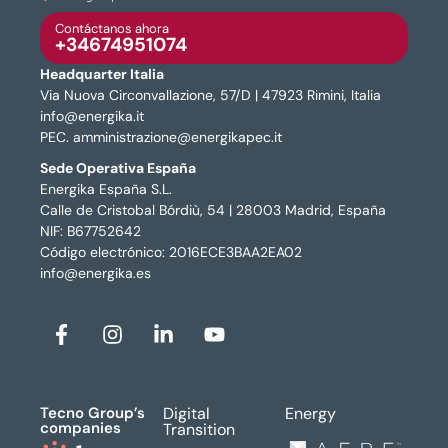
Contáctanos ahora
+34674951074
Headquarter Italia
Via Nuova Circonvallazione, 57/D | 47923 Rimini, Italia
info@energika.it
PEC. amministrazione@energikapec.it
Sede Operativa España
Energika España S.L.
Calle de Cristobal Bórdiù, 54 | 28003 Madrid, España
NIF: B67752642
Código electrónico: 2016ECE3BAA2EA02
info@energika.es
Tecno Group’s
Digital
Energy
companies
Transition