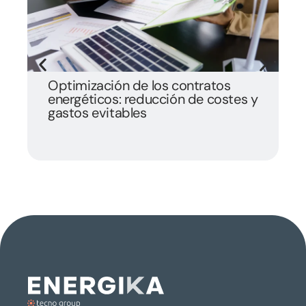
Optimización de los contratos
R
energéticos: reducción de costes y
c
gastos evitables
l