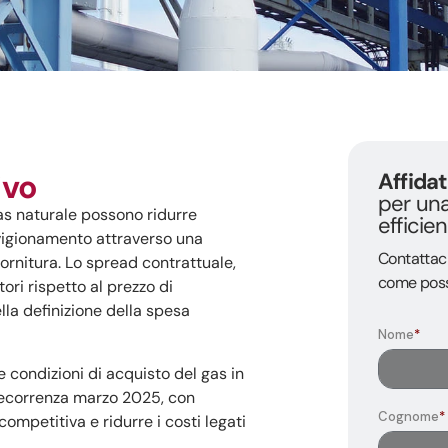
ivo
Affidat
per una
as naturale possono ridurre
efficie
vvigionamento attraverso una
Contattaci
fornitura. Lo spread contrattuale,
come possi
ori rispetto al prezzo di
lla definizione della spesa
le condizioni di acquisto del gas in
decorrenza marzo 2025, con
 competitiva e ridurre i costi legati