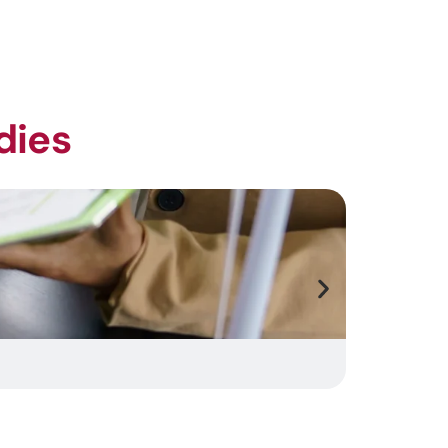
dies
Rettific