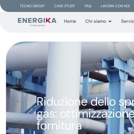
TECNO GROUP
CASE STUDY
FAQ
LAVORA CON NOI
Home
Chi siamo
Serviz
Riduzione dello sp
gas: ottimizzazione
fornitura