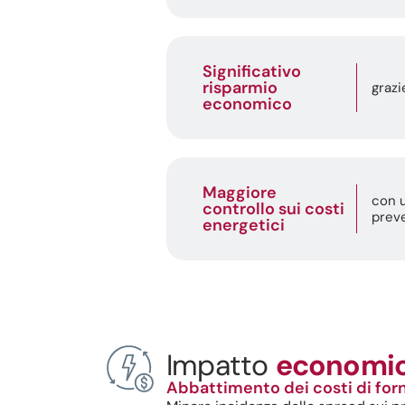
Significativo
risparmio
grazi
economico
Maggiore
con u
controllo sui costi
preve
energetici
Impatto
economi
Abbattimento dei costi di forn