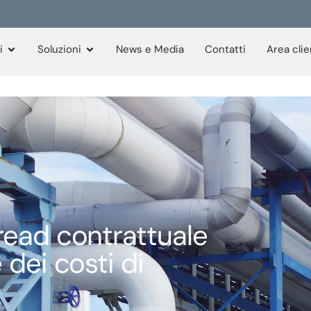
i
Soluzioni
News e Media
Contatti
Area clie
read contrattuale
 dei costi di